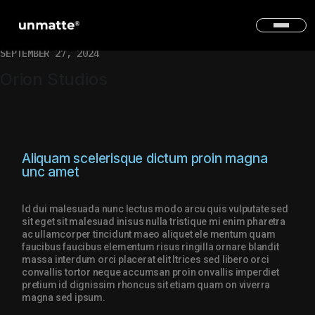
SEPTEMBER 27, 2024
Orion Studios
Aliquam scelerisque dictum
proin magna
unc amet
Id dui malesuada nunc lectus modo arcu quis vulputate sed
sit eget sit malesuad inisus nulla tristique mi enim pharetra
ac ullamcorper tincidunt maeo aliquet ele mentum quam
faucibus faucibus elementum risus ringilla ornare blandit
massa interdum orci placerat elit ltrices sed libero orci
convallis tortor neque accumsan proin onvallis imperdiet
pretium id dignissim rhoncus sit etiam quam on viverra
magna sed ipsum.